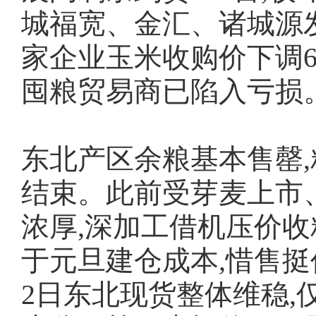
城福宽、金汇、诸城源
家企业玉米收购价下调6
囤粮贸易商已陷入亏损
东北产区余粮基本售罄,
结束。此前受芽麦上市
浓厚,深加工借机压价收
于元旦建仓成本,惜售挺
2日东北现货整体维稳,仅