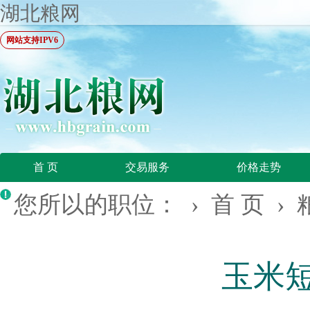
湖北粮网
网站支持IPV6
首 页
交易服务
价格走势
您所以的职位： ›
首 页
›
玉米